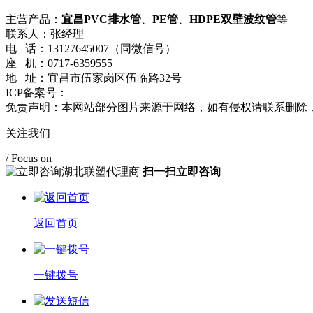
主营产品：
宜昌PVC排水管
、
PE管
、
HDPE双壁波纹管
等
联系人：张经理
电 话：13127645007（同微信号）
座 机：0717-6359555
地 址：宜昌市伍家岗区伍临路32号
ICP备案号：
鄂ICP备17023750号-1
流量统计
免责声明：本网站部分图片来源于网络，如有侵权请联系删除
关注我们
/ Focus on
扫一扫立即咨询
返回首页
一键拨号