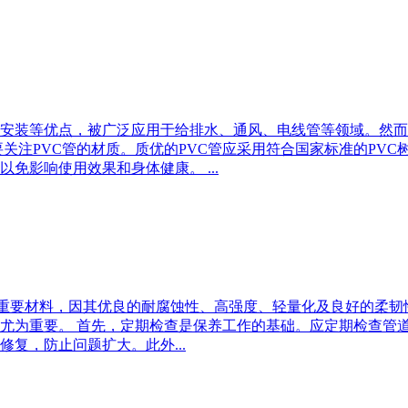
易安装等优点，被广泛应用于给排水、通风、电线管等领域。然而
们要关注PVC管的材质。质优的PVC管应采用符合国家标准的P
免影响使用效果和身体健康。 ...
的重要材料，因其优良的耐腐蚀性、高强度、轻量化及良好的柔
尤为重要。 首先，定期检查是保养工作的基础。应定期检查管
复，防止问题扩大。此外...