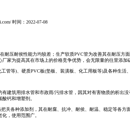
i.com/
时间：2022-07-08
其在耐压耐侯性能力均较差；生产软质PVC管为改善其在耐压方
黑心厂家为提高其在市场上的价格竞争优势，会无限量的往里添
化工管等)、硬质PVC板(垫板、装潢板、化工用板等)及各种生活
的有建筑用排水管和市政雨/污排水管，因其对有害物质的析出
碳酸钙和增塑剂。
严格把关各种添加剂，其在耐腐、抗冲、耐侯、耐温、稳定等各方
老化，使用范围广。