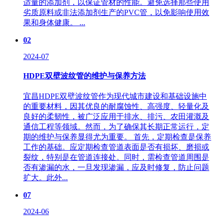
适量的添加剂，以保证管材的性能。避免选择那些使用
劣质原料或非法添加剂生产的PVC管，以免影响使用效
果和身体健康。 ...
02
2024-07
HDPE双壁波纹管的维护与保养方法
宜昌HDPE双壁波纹管作为现代城市建设和基础设施中
的重要材料，因其优良的耐腐蚀性、高强度、轻量化及
良好的柔韧性，被广泛应用于排水、排污、农田灌溉及
通信工程等领域。然而，为了确保其长期正常运行，定
期的维护与保养显得尤为重要。 首先，定期检查是保养
工作的基础。应定期检查管道表面是否有损坏、磨损或
裂纹，特别是在管道连接处。同时，需检查管道周围是
否有渗漏的水，一旦发现渗漏，应及时修复，防止问题
扩大。此外...
07
2024-06