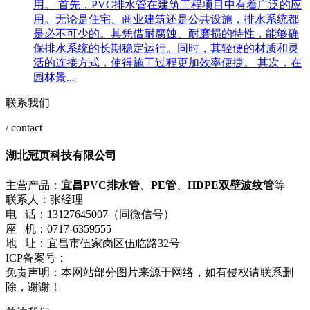
用。 首先，PVC排水管在建筑工程项目中有着广泛的应
用。无论是住宅、商业建筑还是公共设施，排水系统都
是必不可少的。其凭借耐腐蚀、耐磨损的特性，能够确
保排水系统的长期稳定运行。同时，其轻便的材质和灵
活的连接方式，使得施工过程更加效率便捷。 其次，在
园林景...
联系我们
/ contact
湖北冠页科技有限公司
主营产品：
宜昌PVC排水管
、
PE管
、
HDPE双壁波纹管
等
联系人：张经理
电 话：13127645007（同微信号）
座 机：0717-6359555
地 址：宜昌市伍家岗区伍临路32号
ICP备案号：
鄂ICP备17023750号-1
流量统计
免责声明：本网站部分图片来源于网络，如有侵权请联系删
除，谢谢！