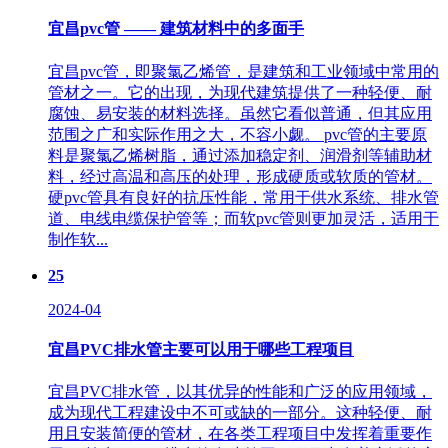
宜昌pvc管 —— 建筑材料中的多面手
宜昌pvc管，即聚氯乙烯管，是建筑和工业领域中常用的
管材之一。它的出现，为现代建筑提供了一种轻便、耐
腐蚀、易安装的材料选择。虽然它看似普通，但其应用
范围之广和实际作用之大，不容小觑。 pvc管的主要原
料是聚氯乙烯树脂，通过添加稳定剂、润滑剂等辅助材
料，经过高温和高压的处理，形成硬质或软质的管材。
硬pvc管具有良好的抗压性能，常用于供水系统、排水管
道、电线电缆保护管等；而软pvc管则更加灵活，适用于
制作软...
25
2024-04
宜昌PVC排水管主要可以用于哪些工程项目
宜昌PVC排水管，以其优异的性能和广泛的应用领域，
成为现代工程建设中不可或缺的一部分。这种轻便、耐
用且安装简便的管材，在各类工程项目中发挥着重要作